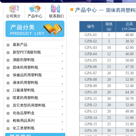
公司简介
产品中心
联系我们
规格
总高
编号
(g)
(±0.2mm
GPA-01
2
40.80
GPB-02
5
38.50
最新产品
GPA-03
10
42.60
新型PET滴眼剂瓶
GPB-04
12
46.00
滴眼剂塑料瓶
GPA-05
15
50.00
GPB-06
15
47.50
固体药用塑料瓶
GPA-07
20
55.30
保健品药用塑料瓶
GPB-08
20
52.60
液体药用塑料瓶
GPB-09
20
52.40
口服液塑料瓶
GPA-10
20
64.30
喷雾药用塑料瓶
GPA-11
20
50.70
GPB-12
20
52.00
其它类型药用塑料瓶
GPA-13
20
49.90
化妆品塑料盒
GPB-14
25
51.90
检验用品系列
GPB-15
25
51.00
化工类塑料瓶
GPA-16
30
59.40